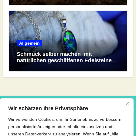
Allgemein
Schmuck selber machen mit
natürlichen geschliffenen Edelsteine
und vorgefertigten edelsteinfassungen
Wir schätzen Ihre Privatsphäre
Mode – Textil – Fashion | Blog
Wir verwenden Cookies, um Ihr Surferlebnis zu verbessern,
Über das Gefühl von Lieblingsstücken und die Kunst, sich
personalisierte Anzeigen oder Inhalte einzusetzen und
täglich neu zu erfinden.
unseren Datenverkehr zu analysieren. Wenn Sie auf „Alle